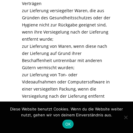
Verträgen
zur Lieferung versiegelter Waren, die aus
Gründen des Gesundheitsschutzes oder der
Hygiene nicht zur Rückgabe geeignet sind,
wenn ihre Versiegelung nach der Lieferung
entfernt wurde;
zur Lieferung von Waren, wenn diese nach
der Lieferung auf Grund ihrer
Beschaffenheit untrennbar mit anderen
Gütern vermischt wurden;
zur Lieferung von Ton- oder
Videoaufnahmen oder Computersoftware in
einer versiegelten Packung, wenn die
Versiegelung nach der Lieferung entfernt
wurde.
Diese Website benutzt Cookies. Wenn du die Website weiter
Widerrufsbelehrung für einen Vertrag über
nutzt, gehen wir von deinem Einverständnis aus.
die Lieferung von digitalen Inhalten, die
OK
nicht auf einem körperlichen Datenträger