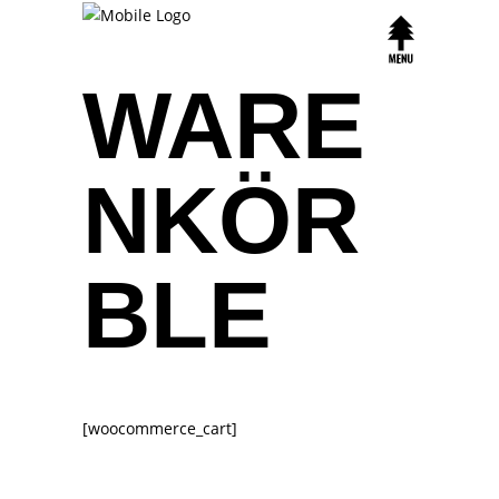
WARE
NKÖR
BLE
[woocommerce_cart]